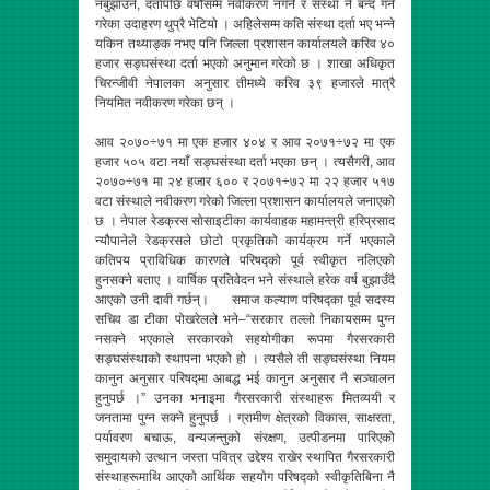
नबुझाउने, दर्तापछि वर्षौंसम्म नवीकरण नगर्ने र संस्था नै बन्द गर्ने
गरेका उदाहरण थुप्रै भेटियो । अहिलेसम्म कति संस्था दर्ता भए भन्ने
यकिन तथ्याङ्क नभए पनि जिल्ला प्रशासन कार्यालयले करिव ४०
हजार सङ्घसंस्था दर्ता भएको अनुमान गरेको छ । शाखा अधिकृत
चिरन्जीवी नेपालका अनुसार तीमध्ये करिव ३९ हजारले मात्रै
नियमित नवीकरण गरेका छन् ।
आव २०७०÷७१ मा एक हजार ४०४ र आव २०७१÷७२ मा एक
हजार ५०५ वटा नयाँ सङ्घसंस्था दर्ता भएका छन् । त्यसैगरी, आव
२०७०÷७१ मा २४ हजार ६०० र २०७१÷७२ मा २२ हजार ५१७
वटा संस्थाले नवीकरण गरेको जिल्ला प्रशासन कार्यालयले जनाएको
छ । नेपाल रेडक्रस सोसाइटीका कार्यवाहक महामन्त्री हरिप्रसाद
न्यौपानेले रेडक्रसले छोटो प्रकृतिको कार्यक्रम गर्ने भएकाले
कतिपय प्राविधिक कारणले परिषद्को पूर्व स्वीकृत नलिएको
हुनसक्ने बताए । वार्षिक प्रतिवेदन भने संस्थाले हरेक वर्ष बुझाउँदै
आएको उनी दावी गर्छन्। समाज कल्याण परिषद्का पूर्व सदस्य
सचिव डा टीका पोखरेलले भने–“सरकार तल्लो निकायसम्म पुग्न
नसक्ने भएकाले सरकारको सहयोगीका रूपमा गैरसरकारी
सङ्घसंस्थाको स्थापना भएको हो । त्यसैले ती सङ्घसंस्था नियम
कानुन अनुसार परिषद्मा आबद्ध भई कानुन अनुसार नै सञ्चालन
हुनुपर्छ ।” उनका भनाइमा गैरसरकारी संस्थाहरू मितव्ययी र
जनतामा पुग्न सक्ने हुनुपर्छ । ग्रामीण क्षेत्रको विकास, साक्षरता,
पर्यावरण बचाऊ, वन्यजन्तुको संरक्षण, उत्पीडनमा पारिएको
समुदायको उत्थान जस्ता पवित्र उद्देश्य राखेर स्थापित गैरसरकारी
संस्थाहरूमाथि आएको आर्थिक सहयोग परिषद्को स्वीकृतिबिना नै