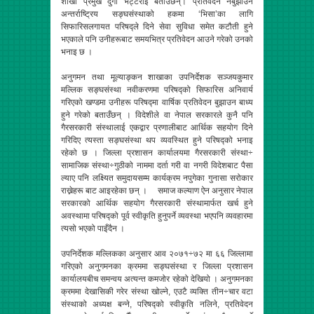
शाखा प्रमुख दुर्गा भट्टराई बताउँछन्। प्रतिवेदन नबुझाउने
अन्तर्राष्ट्रिय सङ्घसंस्थाको हकमा ‘भिसा’का लागि
सिफारिसलगायत परिषद्ले दिने सेवा सुविधा समेत कटौती हुने
भएकाले पनि उनीहरूबाट समयभित्र प्रतिवेदन आउने गरेको उनको
भनाइ छ ।
अनुगमन तथा मूल्याङ्कन शाखाका उपनिर्देशक सञ्जयकुमार
मल्लिक सङ्घसंस्था नवीकरणमा परिषद्को सिफारिस अनिवार्य
गरिएको खण्डमा उनीहरू परिषद्मा वार्षिक प्रतिवेदन बुझाउन बाध्य
हुने गरेको बताउँछन् । विदेशीले वा नेपाल सरकारले कुनै पनि
गैरसरकारी संस्थालाई एकद्वार प्रणालीबाट आर्थिक सहयोग दिने
गरिदिए त्यस्ता सङ्घसंस्था थप व्यवस्थित हुने परिषद्को भनाइ
रहेको छ । जिल्ला प्रशासन कार्यालयमा गैरसरकारी संस्था÷
सामाजिक संस्था÷गुठीको नाममा दर्ता गरी वा नगरी विदेशबाट पैसा
ल्याए पनि लक्ष्यित समुदायसम्म कार्यक्रम नपुगेका गुनासा सरोकार
राख्नेहरू बाट आइरहेका छन् । समाज कल्याण ऐन अनुसार नेपाल
सरकारको आर्थिक सहयोग गैरसरकारी संस्थामार्फत खर्च हुने
अवस्थामा परिषद्को पूर्व स्वीकृति हुनुपर्ने व्यवस्था भएपनि व्यवहारमा
त्यसो भएको पाइँदैन ।
उपनिर्देशक मल्लिकका अनुसार आव २०७१÷७२ मा ६६ जिल्लामा
गरिएको अनुगमनका क्रममा सङ्घसंस्था र जिल्ला प्रशासन
कार्यालयबीच समन्वय अत्यन्त कमजोर रहेको देखियो । अनुगमनका
क्रममा देखासिकी गरेर संस्था खोल्ने, एउटै व्यक्ति तीन÷चार वटा
संस्थाको अध्यक्ष बन्ने, परिषद्को स्वीकृति नलिने, प्रतिवेदन