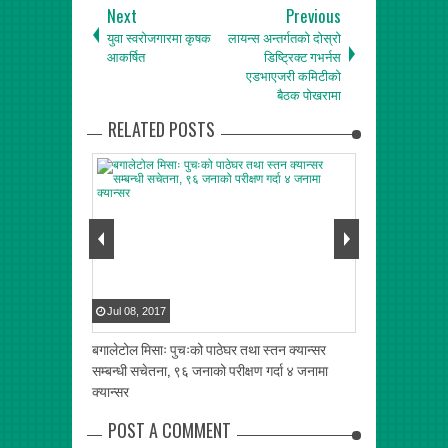
Next
Previous
युवा स्वरोजगारमा कृषक
लायन्स अन्तर्गतको दोस्रो
आकर्षित
डिष्ट्रिक्ट गभर्नस
एडभाएजरी कमिटीको
बैठक पोखरामा
RELATED POSTS
Jul
08
,
2017
Jun
07
,
2017
ा, पन्तहरुबीच
बगालेटोल मिसाः पुचःको पाठेघर तथा स्तन क्यान्सर
पाँच दशक पुरानो 
सम्बन्धी सचेतना, ९६ जनाको परीक्षण गर्दा ४ जनामा
आवश्यक, लेकसिटी 
क्यान्सर
POST A COMMENT