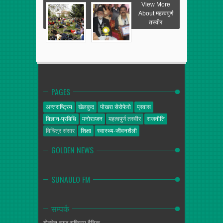
View More
About महत्वपुर्ण
तस्वीर
PAGES
अन्तराष्ट्रिय
खेलकुद
पोखरा सेरोफेरो
प्रवास
बिज्ञान-प्रबिधि
मनोरञ्जन
महत्वपुर्ण तस्वीर
राजनीति
विचित्र संसार
शिक्षा
स्वास्थ्य-जीवनशैली
GOLDEN NEWS
SUNAULO FM
सम्पर्क
गोल्डेन न्यूज
राष्ट्रिय दैनिक