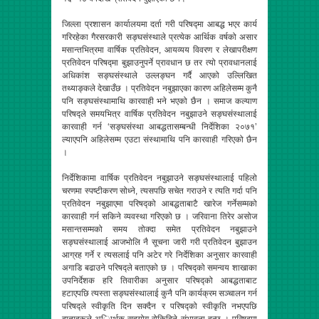
जिल्ला प्रशासन कार्यालयमा दर्ता गरी परिषद्मा आबद्ध भएर कार्य
गरिरहेका गैरसरकारी सङ्घसंस्थाले प्रत्येक आर्थिक वर्षको असार
मसान्तभित्रमा वार्षिक प्रतिवेदन, आयव्यय विवरण र लेखापरीक्षण
प्रतिवेदन परिषद्मा बुझाउनुपर्ने प्रावधान छ तर त्यो प्रावधानलाई
अधिकांश सङ्घसंस्थाले उल्लङ्घन गर्दै आएको उल्लिखित
तथ्याङ्कले देखाउँछ । प्रतिवेदन नबुझाएका कारण अहिलेसम्म कुनै
पनि सङ्घसंस्थामाथि कारवाही भने भएको छैन । समाज कल्याण
परिषद्ले समयभित्र वार्षिक प्रतिवेदन नबुझाउने सङ्घसंस्थालाई
कारवाही गर्न ‘सङ्घसंस्था आबद्धतासम्बन्धी निर्देशिका २०७१’
ल्याएपनि अहिलेसम्म एउटा संस्थामाथि पनि कारवाही गरिएको छैन
।
निर्देशिकामा वार्षिक प्रतिवेदन नबुझाउने सङ्घसंस्थालाई पहिलो
चरणमा स्पष्टीकरण सोध्ने, त्यसपछि सचेत गराउने र त्यति गर्दा पनि
प्रतिवेदन नबुझाएमा परिषद्को आबद्धताबाटै खारेज गर्नेसम्मको
कारवाही गर्न सकिने व्यवस्था गरिएको छ । जरिवाना तिरेर असोज
मसान्तसम्मको समय तोक्दा समेत प्रतिवेदन नबुझाउने
सङ्घसंस्थालाई आजभोलि नै सूचना जारी गरी प्रतिवेदन बुझाउन
आग्रह गर्ने र त्यसलाई पनि अटेर गरे निर्देशिका अनुसार कारवाही
अगाडि बढाउने परिषद्ले बताएको छ । परिषद्को समन्वय शाखाका
उपनिर्देशक हरि तिवारीका अनुसार परिषद्को आबद्धताबाट
हटाएपछि त्यस्ता सङ्घसंस्थालाई कुनै पनि कार्यक्रम सञ्चालन गर्न
परिषद्ले स्वीकृति दिन सक्दैन र परिषद्को स्वीकृति नभएपछि