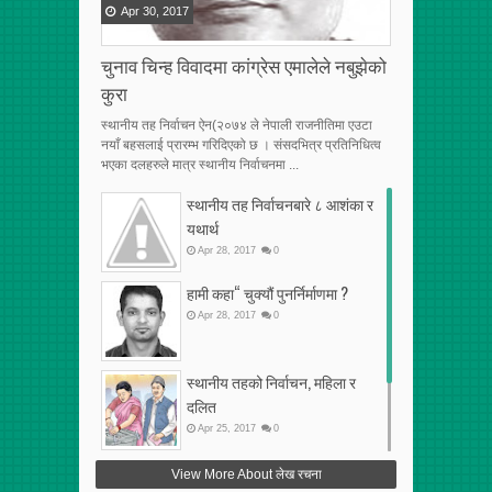
Apr
30
,
2017
चुनाव चिन्ह विवादमा कांग्रेस एमालेले नबुझेको
कुरा
स्थानीय तह निर्वाचन ऐन(२०७४ ले नेपाली राजनीतिमा एउटा
नयाँ बहसलाई प्रारम्भ गरिदिएको छ । संसदभित्र प्रतिनिधित्व
भएका दलहरुले मात्र स्थानीय निर्वाचनमा ...
स्थानीय तह निर्वाचनबारे ८ आशंका र
यथार्थ
Apr
28
,
2017
0
हामी कहा“ चुक्यौं पुनर्निर्माणमा ?
Apr
28
,
2017
0
स्थानीय तहको निर्वाचन, महिला र
दलित
Apr
25
,
2017
0
फेरि अर्को गलत सहमति
View More About लेख रचना