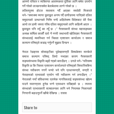
आफ्नो परिवार र व्यक्तिगत आवश्यकता पूर्तिका लागि समेत उपयोग
गर्ने गरेको लाञ्छनासमेत बेलाबेलामा लाग्ने गरेको छ ।
ललितपुरमा होटल व्यवसाय गर्दै आएका रमादेवी मिजारले
भने–“समाजमा व्याप्त छुवाछूत अन्त्य गर्दै उत्पीडनमा पारिएको दलित
समुदायको उत्थानको निम्ति भन्दै अहिलेसम्म विदेशबाट धेरै पैसा
आयो तर हामी जस्ता गरिब दलित समुदायको लागि कहिल्यै आएन ।
छुवाछूत पनि ज्यूँ का त्यूँ छ ।” गैरसरकारी संस्था महासङ्घका
अध्यक्ष शर्मिला कार्कीे दर्ता नै नगरी जथाभावी खोलिएका गैरसरकारी
संस्थालाई व्यवस्थित गर्न जिल्ला प्रशासन कार्यालय र समाज
कल्याण परिषद्ले कडाइ गर्नुपर्ने सुझाव दिन्छन ।
नेपाल रेडक्रस सोसाइटीका पूर्वमहामन्त्री विश्वकेशर मास्केले
समाज कल्याण परिषद् लियो नभएका कारण गैरसरकारी
सङ्घसंस्थामा विकृति बढ्दै गएको बताउँछन् । उनले भने–“यतिसम्म
विकृति छ कि जिल्ला प्रशासन कार्यालयले परिषद्को सिफारिसबिना
संस्था नवीकरण नगर्ने भन्यो भने पनि प्रधानमन्त्री, मन्त्री र
नेताहरूको प्रभावको प्रयोग गरी नवीकरण गर्न लगाउँछन् ।”
नेपालको नयाँ संविधानमा प्रत्येक नागरिकलाई सङ्घसंस्था खोल्न
पाउने स्वतन्त्रता हुनेछ भन्ने प्रावधान राखिएको छ । त्यस्ता
संस्थाको प्रभावकारी सञ्चालनका लागि भने नियामक निकायको
निगरानी बढाउनुपर्ने खाँचो देखिन्छ । रासस
Share to: