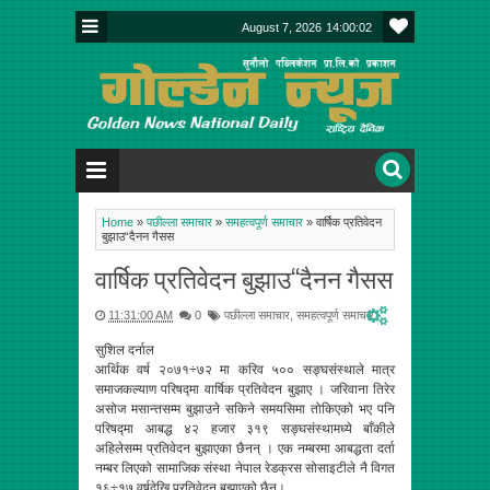
August 7, 2026
14:00:03
Home
»
पछील्ला समाचार
»
समहत्वपूर्ण समाचार
»
वार्षिक प्रतिवेदन
बुझाउ“दैनन गैसस
वार्षिक प्रतिवेदन बुझाउ“दैनन गैसस
11:31:00 AM
0
पछील्ला समाचार
,
समहत्वपूर्ण समाचार
सुशिल दर्नाल
आर्थिक वर्ष २०७१÷७२ मा करिव ५०० सङ्घसंस्थाले मात्र
समाजकल्याण परिषद्मा वार्षिक प्रतिवेदन बुझाए । जरिवाना तिरेर
असोज मसान्तसम्म बुझाउने सकिने समयसिमा तोकिएको भए पनि
परिषद्मा आबद्ध ४२ हजार ३१९ सङ्घसंस्थामध्ये बाँकीले
अहिलेसम्म प्रतिवेदन बुझाएका छैनन् । एक नम्बरमा आबद्धता दर्ता
नम्बर लिएको सामाजिक संस्था नेपाल रेडक्रस सोसाइटीले नै विगत
१६÷१७ वर्षदेखि प्रतिवेदन बुझाएको छैन।