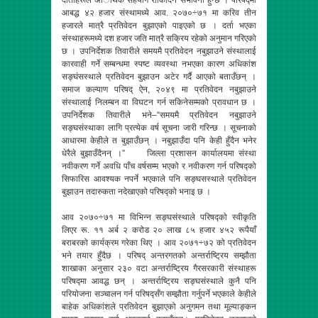
दाताहरूले अािर्थक सहयोग रोकिदिने संभावना हुन्छ । परिषद्मा
आबद्ध ४२ हजार संस्थामध्ये आव. २०७०÷७१ मा करिव तीन
हजारले मात्रै प्रतिवेदन बुझाएको पाइएको छ । दर्ता भएका
संस्थाहरूमध्ये दश हजार जति मात्रै सक्रिय रहेको अनुमान गरिएको
छ । उपनिर्देशक तिवारीले समयमै प्रतिवेदन नबुझाउने संस्थालाई
कारवाही गर्ने सम्बन्धमा स्पष्ट व्यवस्था नभएका कारण अधिकांश
सङ्घंसस्थाले प्रतिवेदन बुझाउन अटेर गर्दै आएको बताउँछन् ।
समाज कल्याण परिषद् ऐन, २०४९ मा प्रतिवेदन नबुझाउने
संस्थालाई निलम्बन वा विघटन गर्न सकिनेसम्मको प्रावधान छ ।
उपनिर्देशक तिवारीले भने–“समयमै प्रतिवेदन नबुझाउने
सङ्घसंस्थाका लागि प्रत्येक वर्ष सूचना जारी गरिन्छ । सूचनाको
आधारमा केहीले त बुझाउँछन् । नबुझाउँदा पनि केही हुँदैन भनेर
धेरैले बुझाउँदैनन् ।” जिल्ला प्रशासन कार्यालयमा संस्था
नवीकरण गर्ने अवधि पाँच वर्षसम्म भएको र नवीकरण गर्न परिषद्को
सिफारिस आवश्यक नपर्ने भएकाले पनि सङ्घसस्थाले प्रतिवेदन
बुझाउन तदारुकता नदेखाएको परिषद्को भनाइ छ ।
आव २०७०÷७१ मा विभिन्न सङ्घसंस्थाले परिषद्को स्वीकृति
लिएर रू. ११ अर्ब २ करोड २० लाख ८५ हजार ४५२ रूपैयाँ
बराबरको कार्यक्रम गरेका थिए । आव २०७१÷७२ को प्रतिवेदन
भने तयार हुँदैछ । परिषद् अन्तरगतको अन्तर्राष्ट्रिय सम्झौता
शाखाका अनुसार २३० वटा अन्तर्राष्ट्रिय गैरसरकारी संस्थाहरू
परिषद्मा आवद्ध छन् । अन्तर्राष्ट्रिय सङ्घसंस्थाले कुनै पनि
परियोजना सञ्चालन गर्न परिषद्सँग सम्झौता गर्नुपर्ने भएकाले केहीले
बाहेक अधिकांशले प्रतिवेदन बुझाएको अनुगमन तथा मूल्याङ्कन