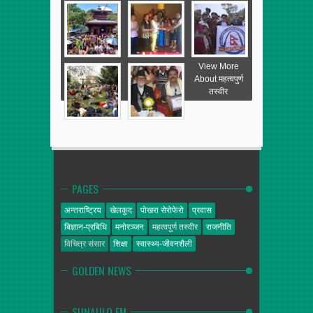
View More
About महत्वपुर्ण
तस्वीर
PAGES
अन्तराष्ट्रिय
खेलकुद
पोखरा सेरोफेरो
प्रवास
बिज्ञान-प्रबिधि
मनोरञ्जन
महत्वपुर्ण तस्वीर
राजनीति
विचित्र संसार
शिक्षा
स्वास्थ्य-जीवनशैली
GOLDEN NEWS
SUNAULO FM