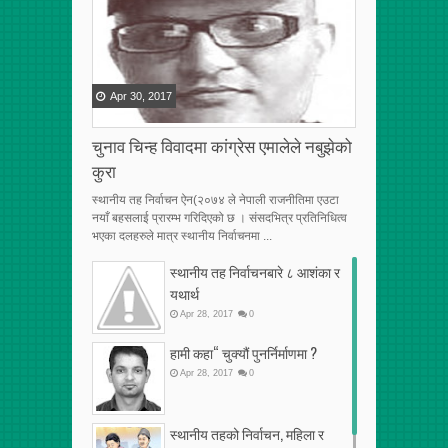
Apr
30
,
2017
चुनाव चिन्ह विवादमा कांग्रेस एमालेले नबुझेको
कुरा
स्थानीय तह निर्वाचन ऐन(२०७४ ले नेपाली राजनीतिमा एउटा
नयाँ बहसलाई प्रारम्भ गरिदिएको छ । संसदभित्र प्रतिनिधित्व
भएका दलहरुले मात्र स्थानीय निर्वाचनमा ...
स्थानीय तह निर्वाचनबारे ८ आशंका र
यथार्थ
Apr
28
,
2017
0
हामी कहा“ चुक्यौं पुनर्निर्माणमा ?
Apr
28
,
2017
0
स्थानीय तहको निर्वाचन, महिला र