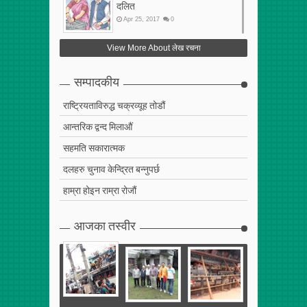
दलित
Apr
25
,
2017
0
फेरि अर्को गलत सहमति
View More About लेख रचना
Apr
25
,
2017
0
सम्पादकीय
राष्ट्रियताविरुद्ध चक्रव्यूह तोडौं
आन्तरिक द्वन्द मिलाऔं
सहमति सकारात्मक
दलहरु चुनाव केन्द्रित बन्नुपर्छ
हाम्रा होइन राम्रा रोजौं
आजका तस्वीर