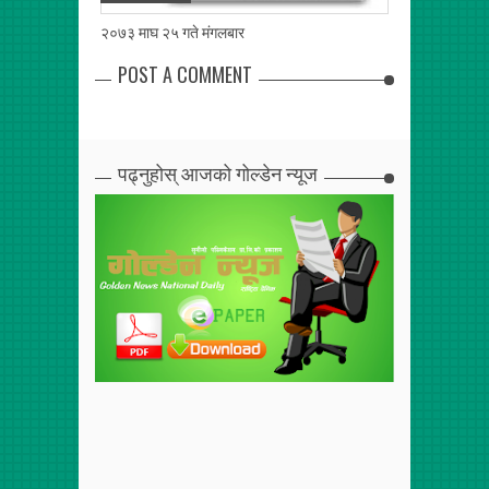
२०७३ माघ २५ गते मंगलबार
२०७३ माघ २४ गत
POST A COMMENT
पढ्नुहोस् आजको गोल्डेन न्यूज