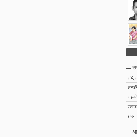
सम
राष्ट्र
आन्तरि
सहमति
दलहरु 
हाम्रा
आ