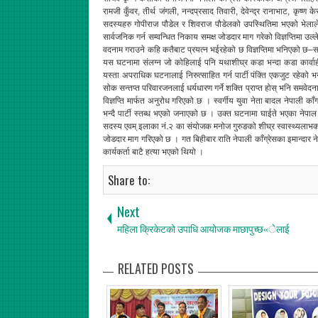
रामजी कुँवर, तीर्थ जंगली, नन्दप्रसाद तिवारी, देवेन्द्र रानाभाट, कृष्ण 
सदस्यहरु गोपीराज पौडेल र शिवराज पौडेलको उपस्थितिमा भएको भेलाले
सार्वजनिक गर्न सम्वन्धित निकाय समक्ष जोडदार माग गरेको विज्ञप्तिमा
वदनाम गराउने कहि कतैबाट प्रयत्न भईरहेको छ विज्ञप्तिमा भनिएको छ–सवै
यस घटनामा संलग्न जो कोहिलाई पनि यथाशीघ्र कडा भन्दा कडा कार्वाही ग
यस्ता अपराधिक घटनालाई निरुत्साहित गर्न पार्टी पंक्ति एकजुट रहेको भन्द
सोक सन्तप्त परिवारजनलाई धर्यधारण गर्ने शक्ति प्राप्त होस् भनि समवेद
विज्ञप्ति मार्फत अनुरोध गरिएको छ । स्वर्गीय युवा नेता बादल नेपाली का
भन्दै पार्टी स्तब्ध भएको जनाएको छ । उक्त घटनामा घाईते भएका नेपाल त
सदस्य एवम् इलाका नं.२ का संयोजक मनोज गुरुङको शीघ्र स्वास्थ्यलाभको का
जोडदार माग गरिएको छ । गत बिहीबार राति नेपाली काँग्रेसका इमान्दार नेता
कार्यकर्ता बाटै हत्या भएको थियो ।
Share to:
Next
महिला क्रिकेटको उपाधि आयोजक माछापुच्छ«ेलाई
RELATED POSTS