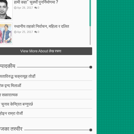
हामी कहा“ चुक्यौं पुनर्निर्माणमा ?
Apr
28
,
2017
0
स्थानीय तहको निर्वाचन, महिला र दलित
Apr
25
,
2017
0
फेरि अर्को गलत सहमति
View More About लेख रचना
Apr
25
,
2017
0
्पादकीय
ियताविरुद्ध चक्रव्यूह तोडौं
क द्वन्द मिलाऔं
 सकारात्मक
चुनाव केन्द्रित बन्नुपर्छ
 होइन राम्रा रोजौं
जका तस्वीर