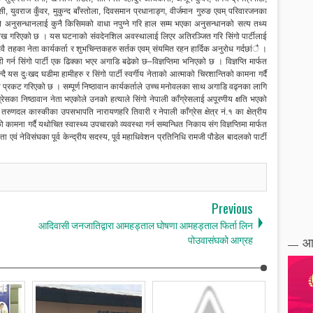
केसी, युवराज कुँवर, मुकुन्द बाँस्तोला, दिवसमान प्रधानाङ्ग, वीर्जमान गुरुङ एवम् परिवारजनका
 अनुसन्धानलाई कुनै किसिमको वाधा नपुग्ने गरि हाल सम्म भएका अनुसन्धानको सत्य तथ्य
 उल्लेख गरिएको छ । यस घटनाको संवदेनशिल अवस्थालाई लिएर अतिरञ्जित गरि सिंगो पार्टीलाई
 तहका नेता कार्यकर्ता र शुभचिन्तकहरु सर्तक एवम् संयमित रहन हार्दिक अनुरोध गर्दछांै ।
र्न सिंगो पार्टी एक ढिक्का भएर अगाडि बढेको छ–विज्ञप्तिमा भनिएको छ । विज्ञप्ति मार्फत
ै यस दुःखद घडीमा हामीहरु र सिंगो पार्टी स्वर्गीय नेताको आत्माको चिरशान्तिको कामना गर्दै
ना प्रकट गरिएको छ । सम्पूर्ण निष्ठावान कार्यकर्ताले उच्च मनोवलका साथ अगाडि वढ्नका लागि
ँग्रेसका निष्ठावान नेता भएकोले उनको हत्याले सिंगो नेपाली काँग्रेसलाई अपूरणीय क्षति भएको
रुणदल कास्कीका उपसभापति नारायणहरि तिवारी र नेपाली काँग्रेस क्षेत्र नं.१ का क्षेत्रीय
मना गर्दै यथोचित स्वास्थ्य उपचारको व्यवस्था गर्न सम्वन्धित निकाय संग विज्ञप्तिमा मार्फत
 एवं नेविसंघका पूर्व केन्द्रीय सदस्य, पूर्व महाधिवेशन प्रतिनिधि रामजी पौडेल बादलको पार्टी
Previous
आदिवासी जनजातिद्वारा आमहड्ताल घोषणा आमहड्ताल फिर्ता लिन
पोउवासंघको आग्रह
आ