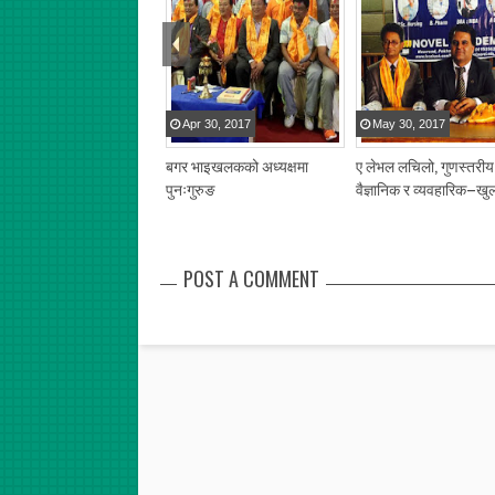
Apr
30
,
2017
May
30
,
2017
बगर भाइखलकको अध्यक्षमा
ए लेभल लचिलो, गुणस्तरीय
पुनःगुरुङ
वैज्ञानिक र व्यवहारिक–खु
POST A COMMENT