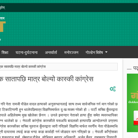
ुहोस्
शिक्षा
घटना-दुर्घटनाना
अन्तर्वार्ता
मनोरञ्जन
गोल्डेन बिशेष
पढ
क सातापछि मात्र बोल्यो कास्की कांग्रेस
 सातापछि मात्र बोल्यो कास्की कांग्रेस
ित गरि नेता रामजी पौडेल वादल हत्याको अनुसन्धानलाई सत्य तथ्य सार्वजनिक गर्न माग गरेको छ
टिकाटिप्पणी हुन थालेपछिमात्र विज्ञप्तिमार्फत दुःख व्यक्त गरेको हो । पार्टी सचिव कुँवरद्वारा
पाले अहिलेसम्म मुख खोलेका छैनन । उनले इमान्दार नेताको हत्या हुँदा समेत व्यवस्थापिका
ाग्न थालेको छ । नेपाली कांग्रेस कास्कीले यसअघि बादलको हत्यापछि आन्दोलनले उग्ररुप
स कास्कीका सचिव युवराज कुँवरद्वारा जारी गरिएको विज्ञप्ति मार्फत स्वर्गीय नेता पौडेलमाथि
दायारामा ल्याई कडा भन्दा कडा कार्वाही गर्न जोडदार माग गरिएको छ । नेपाली काँग्रेसका
ुक्रराज शर्मा, खेमराज पौडेल, सोभियत बहादुर अधिकारी, अर्जून कुँवर, रामचन्द्र त्रिपाठी,