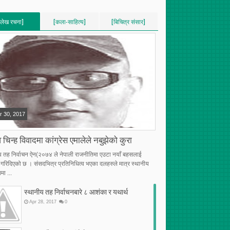
[लेख रचना]
[कला-साहित्य]
[बिचित्र संसार]
VERTICAL]
[VERTICAL]
[VERTICAL]
RECENT][5]
[RECENT][5]
[RECENT][5]
r
30
,
2017
 चिन्ह विवादमा कांग्रेस एमालेले नबुझेको कुरा
य तह निर्वाचन ऐन(२०७४ ले नेपाली राजनीतिमा एउटा नयाँ बहसलाई
्भ गरिदिएको छ । संसदभित्र प्रतिनिधित्व भएका दलहरुले मात्र स्थानीय
मा ...
स्थानीय तह निर्वाचनबारे ८ आशंका र यथार्थ
Apr
28
,
2017
0