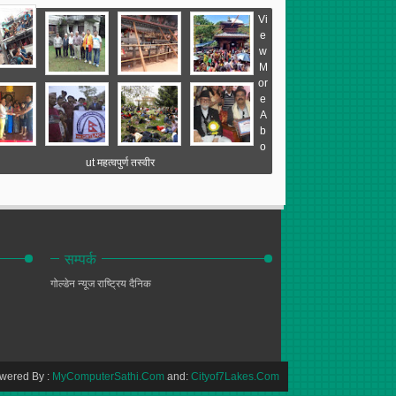
Vi
e
w
M
or
e
A
b
o
ut महत्वपुर्ण तस्वीर
सम्पर्क
गोल्डेन न्यूज
राष्ट्रिय दैनिक
wered By :
MyComputerSathi.Com
and:
Cityof7Lakes.Com