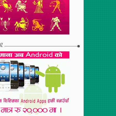
2017
Apr
30
,
2017
Apr
30
,
2017
टुरेन्टको शाखा पोखरामा
दुईसय जनाको निःशुल्क रगत
संविधान संशोधनमा ४६ संशोधन
DZ
परीक्षण