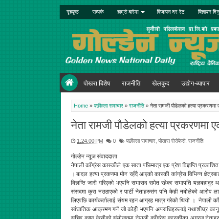
गृहपृष्ठ
सम्पर्क
हाम्रो बारेमा
विजापन दर रेट
बिज्ञापन दिन
पोखरा बिशेष
राजनीति
खेलकुद
उद्योग-ब्यापार
Home
»
पछील्ला समाचार
»
राजनीति
»
नेता रामजी पौडेलको हत्या प्रकरणमा ए
नेता रामजी पौडेलको हत्या प्रकरणमा एक
1:24:00 PM
0
पछील्ला समाचार
,
पोखरा सेरोफेरो
,
राजनीति
गोल्डेन न्यूज संवाददाता
नेपाली काँग्रेस कास्कीले एक साता पछिमात्र एक प्रेश विज्ञप्ति प्रकाश
। बादल हत्या प्रकणमा मौन रहँदै आएको कास्की कांग्रेस विभिन्न क्षेत्रबाट 
विज्ञप्ति जारी गरिएको भएपनि सभासद समेत रहेका सभापति यज्ञबहादुर था
संसदमा कुरा नउठाएको र पार्टी नेताहरुसंग पनि केही नबोलेको आरोप ल
लिएपछि कार्यकर्तालाई संयम रहन आग्रह मात्र गरेको थियो । नेपाली काँग्रे
सांघातिक आक्रमण गर्ने जो कोही भएपनि अपराधिहरुलाई यथाशीघ्र कानूनी 
सचिव कृष्ण केसीको संयोजनमा नेपाली काँग्रेस कास्कीका अग्रज नेताहरु श